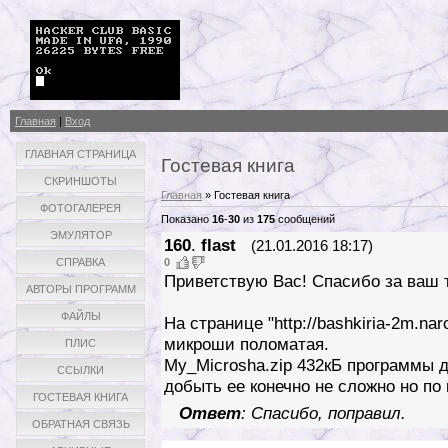
Главная
|
Вход
ГЛАВНАЯ СТРАНИЦА
Гостевая книга
СКРИНШОТЫ
Главная
»
Гостевая книга
ФОТОГАЛЕРЕЯ
Показано
16
-
30
из
175
сообщений
ЭМУЛЯТОР
160
.
flast
(21.01.2016 18:17)
0
СПРАВКА
Приветствую Вас! Спасибо за ваш 
АВТОРЫ ПРОГРАММ
ФАЙЛЫ
На странице "http://bashkiria-2m.nar
микроши поломатая.
ПЛИС
My_Microsha.zip 432кБ программы 
ССЫЛКИ
добыть ее конечно не сложно но по 
ГОСТЕВАЯ КНИГА
Ответ
: Спасибо, поправил.
ОБРАТНАЯ СВЯЗЬ