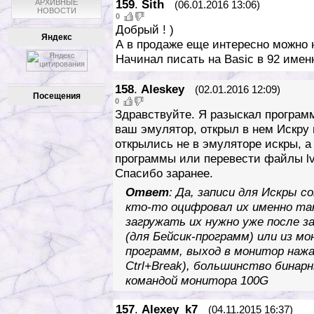
159
.
Sith
АРХИВНЫЕ
(06.01.2016 13:06)
НОВОСТИ
0
Добрый ! )
Яндекс
А в продаже еще интересно можно
Начинал писать на Basic в 92 именн
158
.
Aleskey
(02.01.2016 12:09)
Посещения
0
Здравствуйте. Я разыскал программ
ваш эмулятор, открыл в нем Искру 
открылись не в эмуляторе искры, а
программы или перевести файлы lv
Спасибо заранее.
Ответ
: Да, записи для Искры
кто-то оцифровал их именно так.
загружать их нужно уже после за
(для Бейсик-программ) или из м
программ, выход в монитор нажа
Ctrl+Break), большинство бинар
командой монитора 100G
157
.
Alexey_k7
(04.11.2015 16:37)