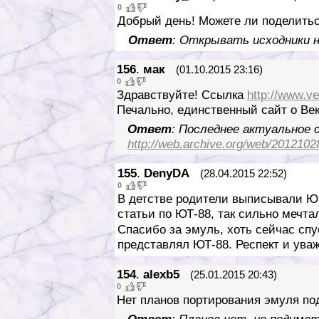
0
Добрый день! Можете ли поделить
Ответ
: Открывать исходники н
156
.
мак
(01.10.2015 23:16)
0
Здравствуйте! Ссылка
http://www.ve
Печально, единственный сайт о Век
Ответ
: Последнее актуальное 
http://web.archive.org/web/20121028
155
.
DenyDA
(28.04.2015 22:52)
0
В детстве родители выписывали Юн
статьи по ЮТ-88, так сильно мечта
Спасибо за эмуль, хоть сейчас спу
представлял ЮТ-88. Респект и уваж
154
.
alexb5
(25.01.2015 20:43)
0
Нет планов портирования эмуля по