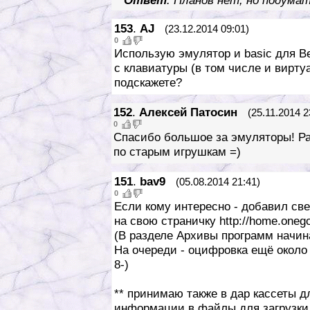
Ответ
: Планов нет, но подума
153
.
AJ
(23.12.2014 09:01)
0
Использую эмулятор и basic для Ве
с клавиатуры (в том числе и вирту
подскажете?
152
.
Алексей Патосин
(25.11.2014 2
0
Спасибо большое за эмуляторы! Р
по старым игрушкам =)
151
.
bav9
(05.08.2014 21:41)
0
Если кому интересно - добавил с
на свою страничку http://home.onego
(В разделе Архивы программ начина
На очереди - оцифровка ещё около 
8-)
** принимаю также в дар кассеты 
информации в файлы для загрузки 